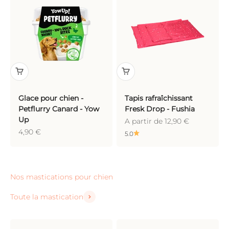
Glace pour chien -
Tapis rafraîchissant
Petflurry Canard - Yow
Fresk Drop - Fushia
Up
Prix de vente
A partir de 12,90 €
Prix de vente
4,90 €
5.0
Toute la mastication