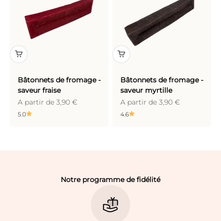
Bâtonnets de fromage -
Bâtonnets de fromage -
saveur fraise
saveur myrtille
Prix de vente
Prix de vente
A partir de 3,90 €
A partir de 3,90 €
5.0
4.6
Notre programme de fidélité