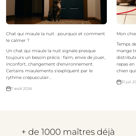
Chat qui miaule la nuit : pourquoi et comment
Mon chien
le calmer ?
Temps de 
Un chat qui miaule la nuit signale presque
mange tro
toujours un besoin précis : faim, envie de jouer,
distribut
inconfort, changement d'environnement.
repas en 
Certains miaulements s'expliquent par le
chien qui 
rythme crépusculair...
31 juil. 
7 août 2026
+ de 1000 maîtres déjà