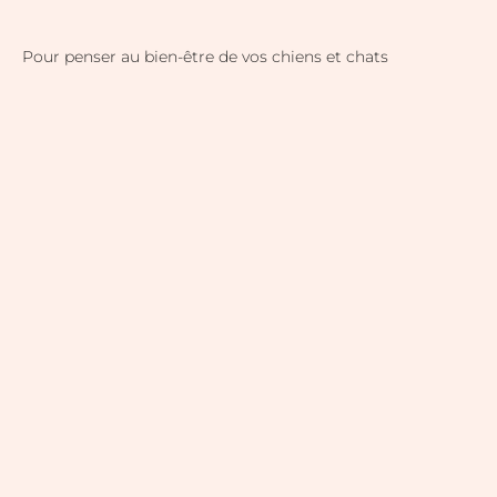
Compléments alimentaires
Pour penser au bien-être de vos chiens et chats
Voir les compléments
Mastication pour chien
Voir la mastication