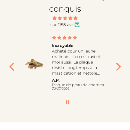
conquis
sur 1158 avis
Incroyable
oir
Acheté pour un jeune
t les
malinois, il en est ravi et
moi aussi. La plaque
résiste longtemps à la
mastication et nettoie
naturellement les dents de
A.P.
mon loulou !
Pochette à friandises - Matrix 2.0
Plaque de peau de chameau
30/07/2026
Lui qui n'est pas fan des
peaux de bœuf, je
craignais que ce soit pareil
avec la peau de chameau
mais finalement c'est une
bonne surprise.