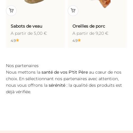
Sabots de veau
Oreilles de porc
Prix de vente
Prix de vente
A partir de 5,00 €
A partir de 9,20 €
4.9
4.9
Nous mettons la
santé de vos P'tit Père
au cœur de nos
choix. En sélectionnant nos partenaires avec attention,
nous vous offrons la
sérénité
: la qualité des produits est
déjà vérifiée.