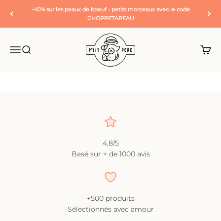
Passer au contenu
-40% sur les peaux de boeuf - petits morceaux avec le code
CHOPPETAPEAU
P'tit Père
Ouvrir la navigation
Ouvrir la recherche
Voir l
Aller à l'élément 1
Aller à l'élément 2
Aller à l'élément 3
4,8/5
Basé sur + de 1000 avis
+500 produits
Sélectionnés avec amour