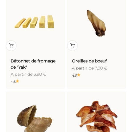
Bâtonnet de fromage
Oreilles de boeuf
de "Yak"
Prix de vente
A partir de 7,90 €
Prix de vente
A partir de 3,90 €
4.9
4.6