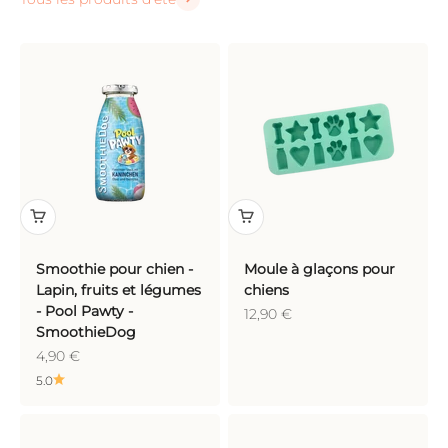
Smoothie pour chien -
Moule à glaçons pour
Lapin, fruits et légumes
chiens
- Pool Pawty -
Prix de vente
12,90 €
SmoothieDog
Prix de vente
4,90 €
5.0