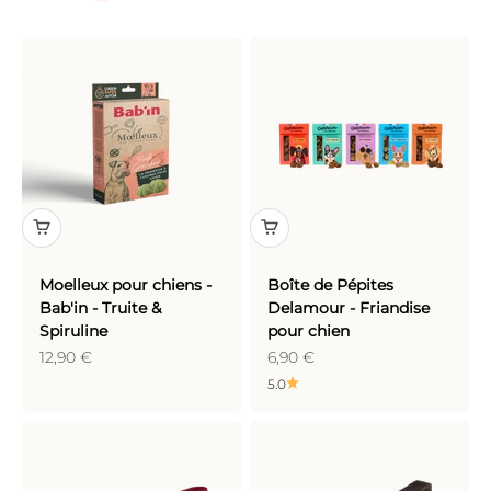
Moelleux pour chiens -
Boîte de Pépites
Bab'in - Truite &
Delamour - Friandise
Spiruline
pour chien
Prix de vente
Prix de vente
12,90 €
6,90 €
5.0