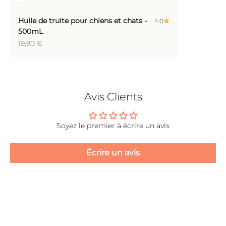
Huile de truite pour chiens et chats -
4.0
500mL
Prix de vente
19,90 €
Avis Clients
Soyez le premier à écrire un avis
Écrire un avis