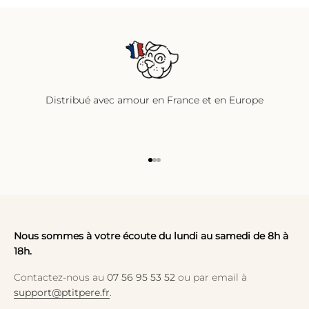
Distribué avec amour en France et en Europe
Aller à l'élément 1
Aller à l'élément 2
Aller à l'élément 3
Nous sommes à votre écoute du lundi au samedi de 8h à
18h.
Contactez-nous au
07 56 95 53 52
ou par email à
support@ptitpere.fr
.