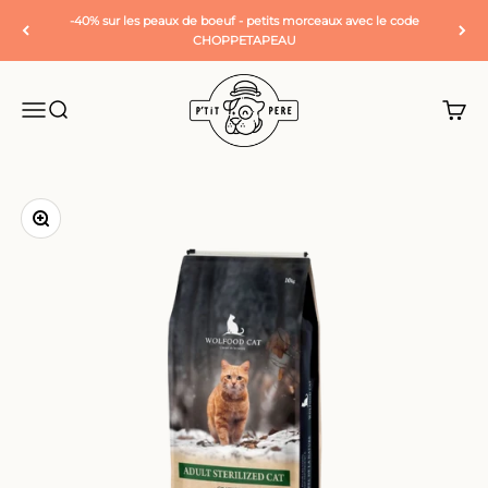
Passer au contenu
-40% sur les peaux de boeuf - petits morceaux avec le code
CHOPPETAPEAU
P'tit Père
Ouvrir la navigation
Ouvrir la recherche
Voir l
Zoomer sur l'image