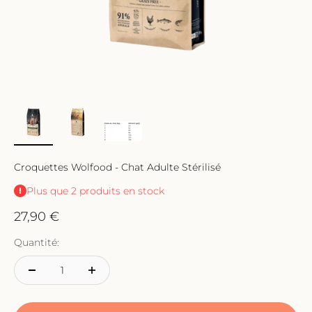
Croquettes Wolfood - Chat Adulte Stérilisé
Plus que 2 produits en stock
Prix de vente
27,90 €
Quantité: