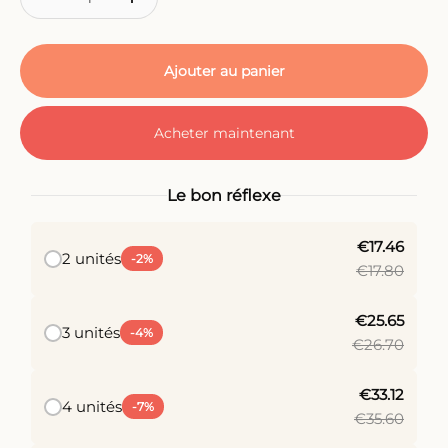
Ajouter au panier
Acheter maintenant
Le bon réflexe
€17.46
2 unités
-2%
€17.80
€25.65
3 unités
-4%
€26.70
€33.12
4 unités
-7%
€35.60