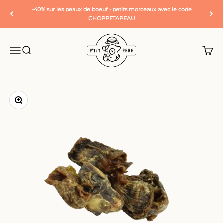
Passer au contenu
-40% sur les peaux de boeuf - petits morceaux avec le code
CHOPPETAPEAU
P'tit Père
Ouvrir la navigation
Ouvrir la recherche
Voir l
Zoomer sur l'image