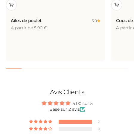
Ailes de poulet
Cous de 
5.0
Prix de vente
Prix de 
A partir de 5,90 €
A partir
Avis Clients
5.00 sur 5
Basé sur 2 avis
2
0