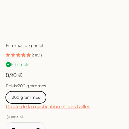
Estomac de poulet
2 avis
En stock
Prix de vente
8,90 €
Poids:
200 grammes
200 grammes
Guide de la mastication et des tailles
Quantité: