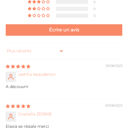
0
0
0
Écrire un avis
Sort by
25/08/2023
laetitia beaudenon
A découvrir
20/08/2023
Graziella ZERBIB
Elayia se régale merci