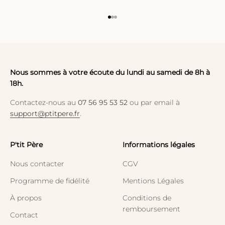
Aller à l'élément 1
Aller à l'élément 2
Aller à l'élément 3
Nous sommes à votre écoute du lundi au samedi de 8h à
18h.
Contactez-nous au
07 56 95 53 52
ou par email à
support@ptitpere.fr
.
P'tit Père
Informations légales
Nous contacter
CGV
Programme de fidélité
Mentions Légales
À propos
Conditions de
remboursement
Contact