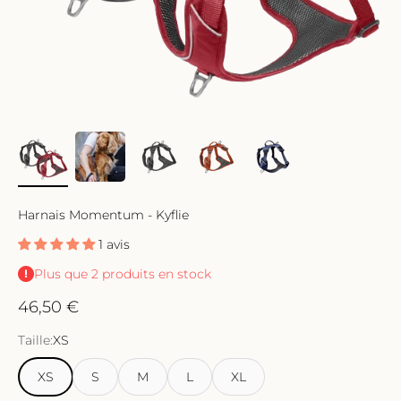
Harnais Momentum - Kyflie
1 avis
Plus que 2 produits en stock
Prix de vente
46,50 €
Taille:
XS
XS
S
M
L
XL