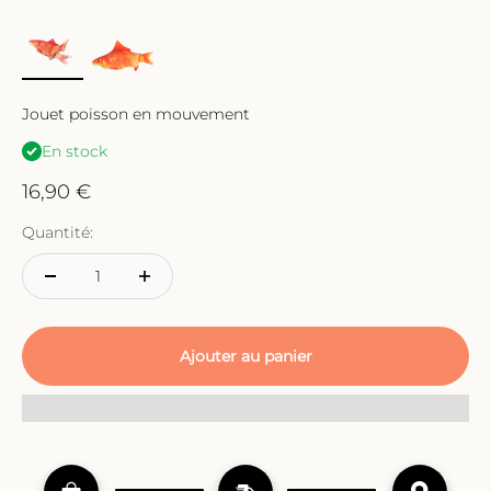
Jouet poisson en mouvement
En stock
Prix de vente
16,90 €
Quantité:
Ajouter au panier