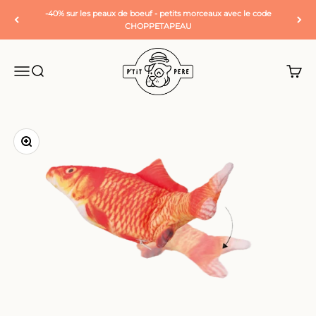
Passer au contenu
-40% sur les peaux de boeuf - petits morceaux avec le code
CHOPPETAPEAU
P'tit Père
Ouvrir la navigation
Ouvrir la recherche
Voir l
Zoomer sur l'image