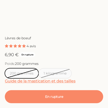
Lèvres de boeuf
4 avis
Prix de vente
6,90 €
En rupture
Poids:
200 grammes
200 grammes
1 kilogramme
Guide de la mastication et des tailles
En rupture