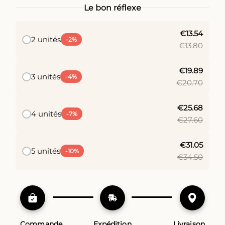
Le bon réflexe
€13.54
2 unités
-2%
€13.80
€19.89
3 unités
-4%
€20.70
€25.68
4 unités
-7%
€27.60
€31.05
5 unités
-10%
€34.50
Commande
Expédition
Livraison