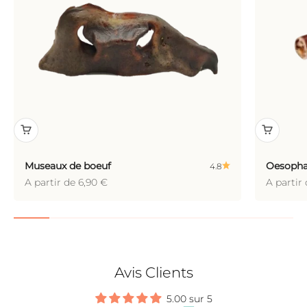
Museaux de boeuf
Oesopha
4.8
Prix de vente
Prix de 
A partir de 6,90 €
A partir
Avis Clients
5.00 sur 5