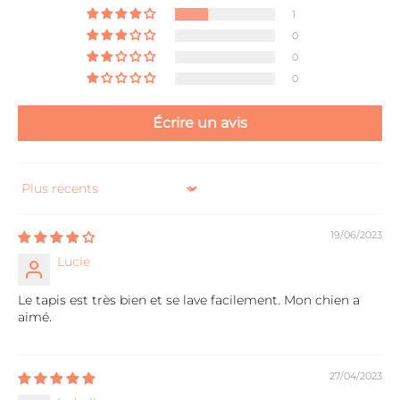
1
0
0
0
Écrire un avis
Sort by
19/06/2023
Lucie
Le tapis est très bien et se lave facilement. Mon chien a
aimé.
27/04/2023