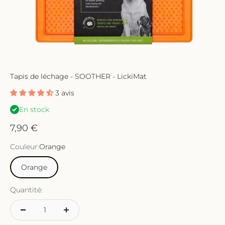
Tapis de léchage - SOOTHER - LickiMat
3 avis
En stock
Prix de vente
7,90 €
Couleur:
Orange
Orange
Quantité: