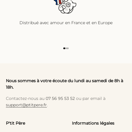
Distribué avec amour en France et en Europe
Aller à l'élément 1
Aller à l'élément 2
Aller à l'élément 3
Nous sommes à votre écoute du lundi au samedi de 8h à
18h.
Contactez-nous au
07 56 95 53 52
ou par email à
support@ptitpere.fr
.
P'tit Père
Informations légales