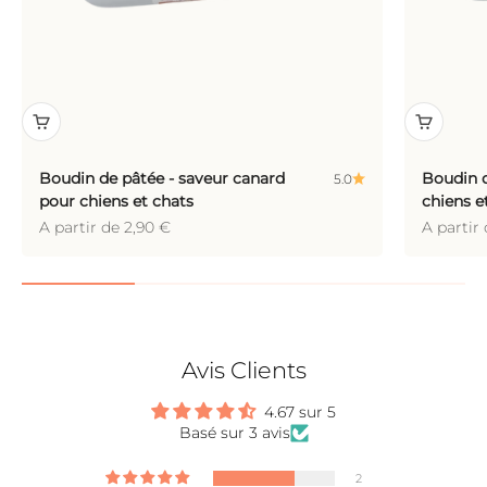
Boudin de pâtée - saveur canard
Boudin d
5.0
pour chiens et chats
chiens e
Prix de vente
Prix de 
A partir de 2,90 €
A partir
Avis Clients
4.67 sur 5
Basé sur 3 avis
2